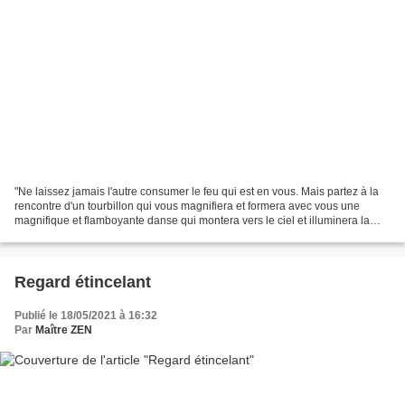
"Ne laissez jamais l'autre consumer le feu qui est en vous. Mais partez à la
rencontre d'un tourbillon qui vous magnifiera et formera avec vous une
magnifique et flamboyante danse qui montera vers le ciel et illuminera la
Terre..." Maître Zen.
Regard étincelant
Publié le 18/05/2021 à 16:32
Par
Maître ZEN