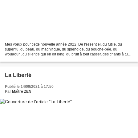
Mes vœux pour cette nouvelle année 2022. De l'essentiel, du futile, du
superflu, du beau, du magnifique, du splendide, du bouche-bée, du
wouaouh, du silence qui en dit long, du bruit à tout casser, des chants à tue-
tête, des fêtes, des repas, des embrassades,...
La Liberté
Publié le 14/09/2021 à 17:50
Par
Maître ZEN