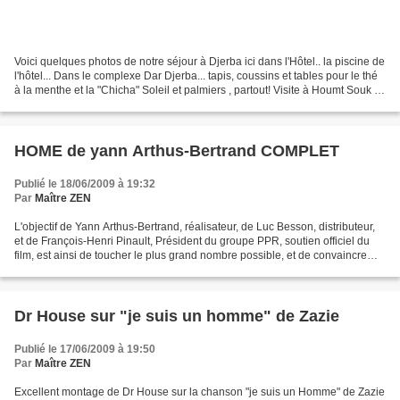
Voici quelques photos de notre séjour à Djerba ici dans l'Hôtel.. la piscine de
l'hôtel... Dans le complexe Dar Djerba... tapis, coussins et tables pour le thé
à la menthe et la "Chicha" Soleil et palmiers , partout! Visite à Houmt Souk la
caverne d'Ali...
HOME de yann Arthus-Bertrand COMPLET
Publié le 18/06/2009 à 19:32
Par
Maître ZEN
L'objectif de Yann Arthus-Bertrand, réalisateur, de Luc Besson, distributeur,
et de François-Henri Pinault, Président du groupe PPR, soutien officiel du
film, est ainsi de toucher le plus grand nombre possible, et de convaincre
que tous ont une responsabilité...
Dr House sur "je suis un homme" de Zazie
Publié le 17/06/2009 à 19:50
Par
Maître ZEN
Excellent montage de Dr House sur la chanson "je suis un Homme" de Zazie