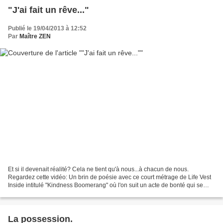
"J'ai fait un rêve..."
Publié le 19/04/2013 à 12:52
Par
Maître ZEN
Et si il devenait réalité? Cela ne tient qu'à nous...à chacun de nous.
Regardez cette vidéo: Un brin de poésie avec ce court métrage de Life Vest
Inside intitulé "Kindness Boomerang" où l'on suit un acte de bonté qui se
transmet de personne en personne......
La possession.