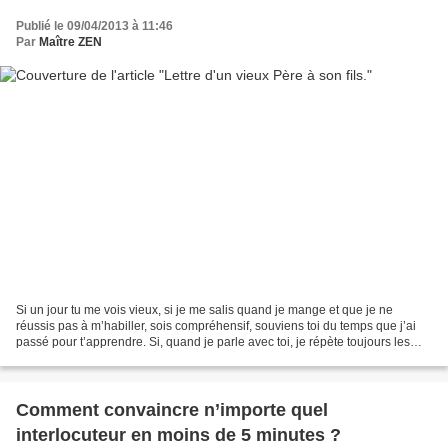
Publié le 09/04/2013 à 11:46
Par
Maître ZEN
Si un jour tu me vois vieux, si je me salis quand je mange et que je ne
réussis pas à m’habiller, sois compréhensif, souviens toi du temps que j’ai
passé pour t’apprendre. Si, quand je parle avec toi, je répète toujours les
mêmes choses, ne m’interromps...
Comment convaincre n’importe quel
interlocuteur en moins de 5 minutes ?