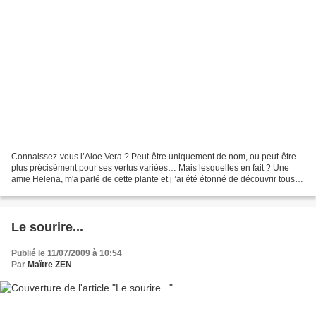
Connaissez-vous l’Aloe Vera ? Peut-être uniquement de nom, ou peut-être
plus précisément pour ses vertus variées… Mais lesquelles en fait ? Une
amie Helena, m'a parlé de cette plante et j ’ai été étonné de découvrir tous
les bienfaits de celle-ci qui...
Le sourire...
Publié le 11/07/2009 à 10:54
Par
Maître ZEN