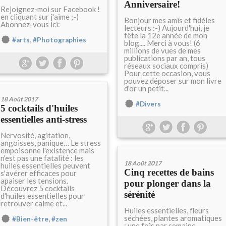
Anniversaire!
Rejoignez-moi sur Facebook !
en cliquant sur j'aime ;-)
Bonjour mes amis et fidèles
Abonnez-vous ici:
lecteurs :-) Aujourd'hui, je
fête la 12e année de mon
,
#arts
#Photographies
blog.... Merci à vous! (6
millions de vues de mes
publications par an, tous
réseaux sociaux compris)
Pour cette occasion, vous
pouvez déposer sur mon livre
d'or un petit...
18 Août 2017
#Divers
5 cocktails d'huiles
essentielles anti-stress
Nervosité, agitation,
angoisses, panique… Le stress
empoisonne l'existence mais
n'est pas une fatalité : les
18 Août 2017
huiles essentielles peuvent
Cinq recettes de bains
s'avérer efficaces pour
apaiser les tensions.
pour plonger dans la
Découvrez 5 cocktails
sérénité
d'huiles essentielles pour
retrouver calme et...
Huiles essentielles, fleurs
séchées, plantes aromatiques
,
#Bien-être
#zen
: une fois par semaine,