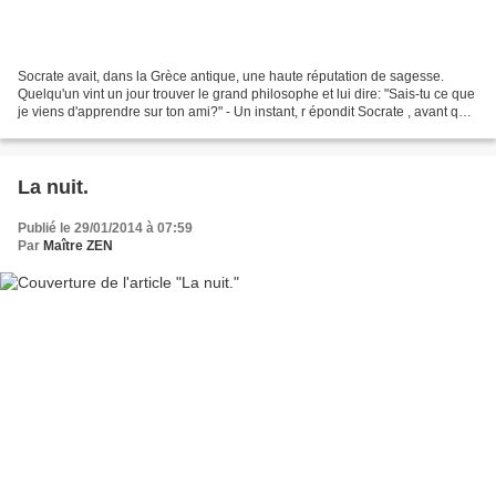
Socrate avait, dans la Grèce antique, une haute réputation de sagesse.
Quelqu'un vint un jour trouver le grand philosophe et lui dire: "Sais-tu ce que
je viens d'apprendre sur ton ami?" - Un instant, r épondit Socrate , avant que
tu ne me racontes tout...
La nuit.
Publié le 29/01/2014 à 07:59
Par
Maître ZEN