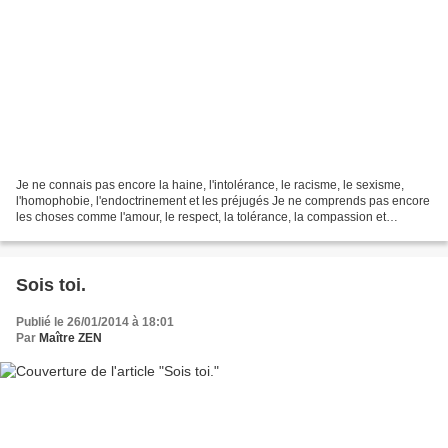
Je ne connais pas encore la haine, l'intolérance, le racisme, le sexisme,
l'homophobie, l'endoctrinement et les préjugés Je ne comprends pas encore
les choses comme l'amour, le respect, la tolérance, la compassion et
l'ouverture d'esprit. Durant les premières...
Sois toi.
Publié le 26/01/2014 à 18:01
Par
Maître ZEN