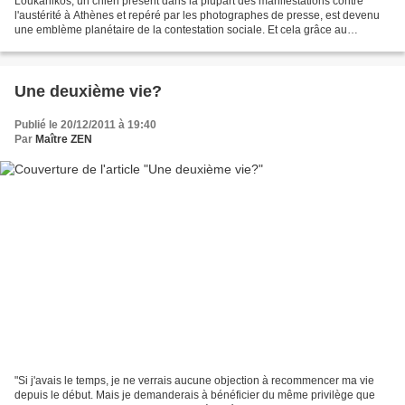
Loukanikos, un chien présent dans la plupart des manifestations contre
l'austérité à Athènes et repéré par les photographes de presse, est devenu
une emblème planétaire de la contestation sociale. Et cela grâce au
magazine Time qui en a fait une de ses...
Une deuxième vie?
Publié le 20/12/2011 à 19:40
Par
Maître ZEN
"Si j'avais le temps, je ne verrais aucune objection à recommencer ma vie
depuis le début. Mais je demanderais à bénéficier du même privilège que