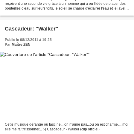
reçoivent une seconde vie grâce à un homme qui a eu l'idée de placer des
bouteilles d'eau sur leurs toits, le soleil se charge d'éclairer l'eau et le javel
contenus dans la bouteille....
Cascadeur: "Walker"
Publié le 08/12/2011 à 19:25
Par
Maître ZEN
Cette musique dérange ou fascine... on n'aime pas...ou on est charmé.... moi
elle me fait frissonner... :-) Cascadeur - Walker (clip officiel)