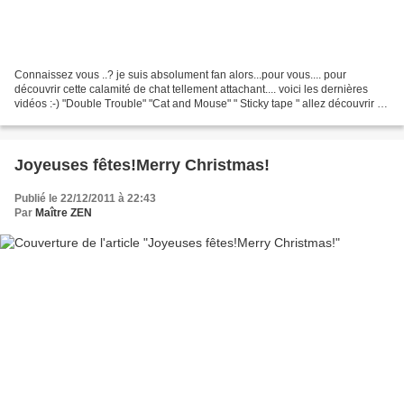
Connaissez vous ..? je suis absolument fan alors...pour vous.... pour
découvrir cette calamité de chat tellement attachant.... voici les dernières
vidéos :-) "Double Trouble" "Cat and Mouse" " Sticky tape " allez découvrir le
site !! et découvrez les...
Joyeuses fêtes!Merry Christmas!
Publié le 22/12/2011 à 22:43
Par
Maître ZEN