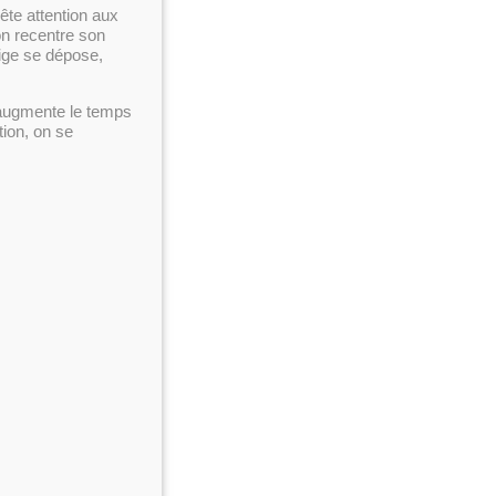
rête attention aux
 on recentre son
eige se dépose,
n augmente le temps
tion, on se