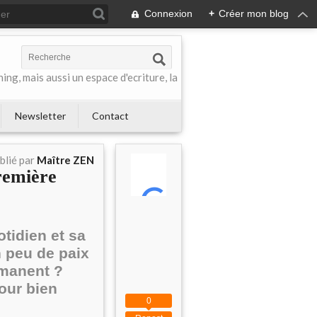
Connexion
+
Créer mon blog
ing, mais aussi un espace d'ecriture, la
Newsletter
Contact
blié par
Maître ZEN
remière
tidien et sa
 peu de paix
rmanent ?
our bien
0