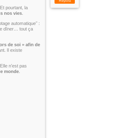
Repost
 Et pourtant, la
ns nos vies
.
otage automatique" :
 le dîner… tout ça
rs de soi » afin de
t. Il existe
 Elle n’est pas
 le monde
.