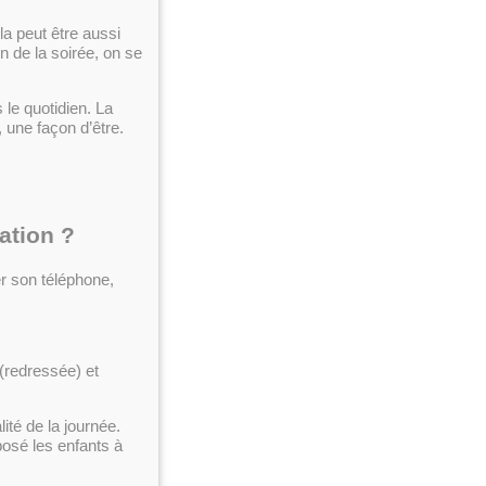
la peut être aussi
on de la soirée, on se
 le quotidien. La
, une façon d’être.
ation ?
r son téléphone,
e (redressée) et
ité de la journée.
posé les enfants à