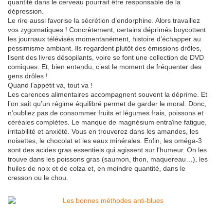
quantité dans le cerveau pourrait être responsable de la
dépression.
Le rire aussi favorise la sécrétion d’endorphine. Alors travaillez
vos zygomatiques ! Concrètement, certains déprimés boycottent
les journaux télévisés momentanément, histoire d’échapper au
pessimisme ambiant. Ils regardent plutôt des émissions drôles,
lisent des livres désopilants, voire se font une collection de DVD
comiques. Et, bien entendu, c’est le moment de fréquenter des
gens drôles !
Quand l’appétit va, tout va !
Les carences alimentaires accompagnent souvent la déprime. Et
l’on sait qu’un régime équilibré permet de garder le moral. Donc,
n’oubliez pas de consommer fruits et légumes frais, poissons et
céréales complètes. Le manque de magnésium entraîne fatigue,
irritabilité et anxiété. Vous en trouverez dans les amandes, les
noisettes, le chocolat et les eaux minérales. Enfin, les oméga-3
sont des acides gras essentiels qui agissent sur l’humeur. On les
trouve dans les poissons gras (saumon, thon, maquereau…), les
huiles de noix et de colza et, en moindre quantité, dans le
cresson ou le chou.