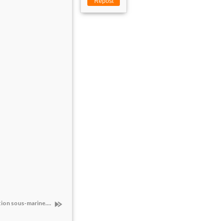
Repost
tion sous-marine....