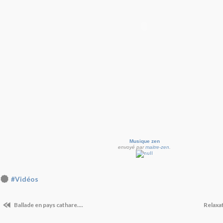
Musique zen
envoyé par
maitre-zen
.
#Vidéos
Ballade en pays cathare....
Relaxa