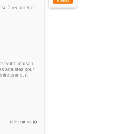
Repost
ose à regarder et
rer votre maison,
es arbustes pour
ntretenir et à
Lâchez prise.