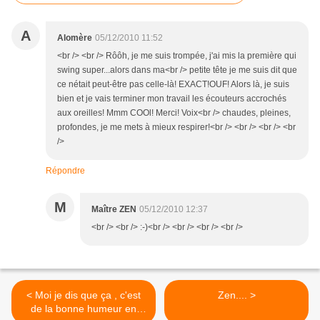
A
Alomère
05/12/2010 11:52
<br /> <br /> Rôôh, je me suis trompée, j'ai mis la première qui
swing super...alors dans ma<br /> petite tête je me suis dit que
ce nétait peut-être pas celle-là! EXACT!OUF! Alors là, je suis
bien et je vais terminer mon travail les écouteurs accrochés
aux oreilles! Mmm COOl! Merci! Voix<br /> chaudes, pleines,
profondes, je me mets à mieux respirer!<br /> <br /> <br /> <br
/>
Répondre
M
Maître ZEN
05/12/2010 12:37
<br /> <br /> :-)<br /> <br /> <br /> <br />
< Moi je dis que ça , c'est
Zen.... >
de la bonne humeur en