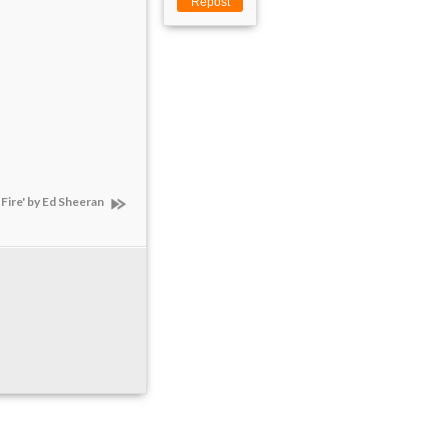
Repost
Fire' by Ed Sheeran