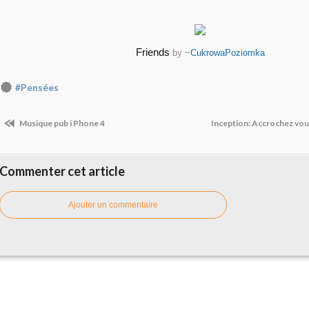
Friends
by ~
CukrowaPoziomka
#Pensées
Musique pub i Phone 4
Inception: Accrochez vous
Commenter cet article
Ajouter un commentaire