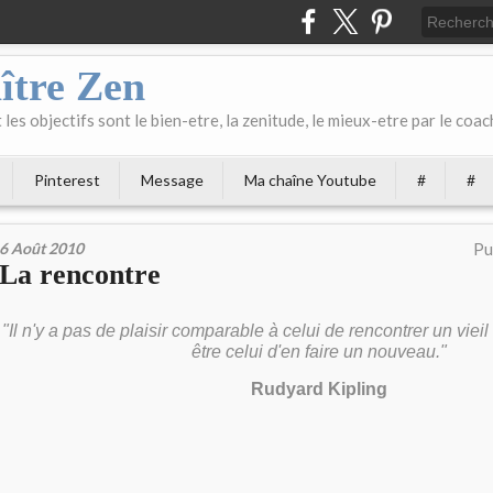
ître Zen
les objectifs sont le bien-etre, la zenitude, le mieux-etre par le coach
Pinterest
Message
Ma chaîne Youtube
#
#
6 Août 2010
Pu
La rencontre
"Il n'y a pas de
plaisir
comparable
à celui de
rencontrer
un
vieil
être
celui d'en
faire
un
nouveau
."
Rudyard Kipling