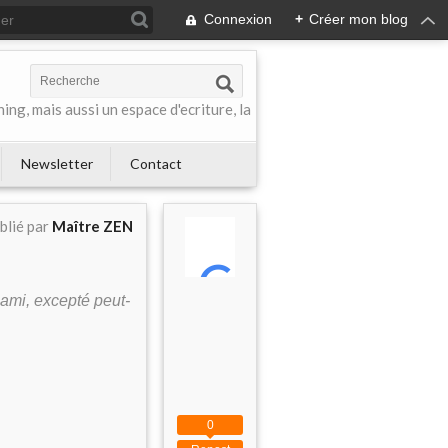
Connexion
+
Créer mon blog
ing, mais aussi un espace d'ecriture, la
Newsletter
Contact
blié par
Maître ZEN
ami
,
excepté
peut
-
0