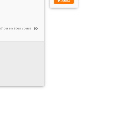
Repost
s? où en êtes vous?