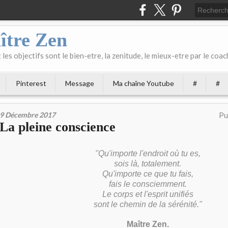
ître Zen
les objectifs sont le bien-etre, la zenitude, le mieux-etre par le coach
Pinterest
Message
Ma chaîne Youtube
#
#
9 Décembre 2017
Pu
La pleine conscience
"Qu'importe l'endroit où tu es,
sois là, totalement.
Qu'importe ce que tu fais,
fais le consciemment.
Le corps et l'esprit unifiés
sont le chemin de la sérénité."
Maître Zen.