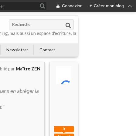
Connexion
+
Créer mon blog
ing, mais aussi un espace d'ecriture, la
Newsletter
Contact
blié par
Maître ZEN
sans en abréger la
."
0