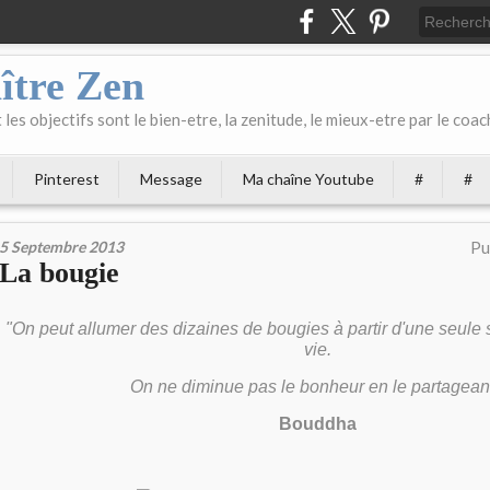
ître Zen
les objectifs sont le bien-etre, la zenitude, le mieux-etre par le coach
Pinterest
Message
Ma chaîne Youtube
#
#
5 Septembre 2013
Pu
La bougie
"On peut allumer des dizaines de bougies à partir d'une seule 
vie.
On ne diminue pas le bonheur en le partageant
Bouddha