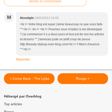
Ajouter un commentaire
M
Moonlight
28/03/2013 10:05
<br /> Votre blog est super j'aime beaucoup ce que vous faite
^^<br /> <br /> <br /> Pourriez vous m'aidez à me développer
? j'ai commencer il y a deux jours et tout est de moi les articles
et dessins ^^ j'aimerais juste un petit coup de pouce
http://beauty-styleup.over-blog.com/<br /> !! Merci d'avance
^^<br />
Répondre
< Come Back - The Lylas
Rouge >
Hébergé par Overblog
Top articles
Pages