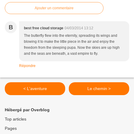
Ajouter un commentaire
B
best free cloud storage
04/03/2014 13:12
The butterfly flew into the eternity, spreading its wings and
blowing it to make the little piece in the air and enjoy the
freedom from the sleeping pupa. Now the skies are up high
and the seas are beneath, a vast empire to fly.
Répondre
< L'aventure
Le chemin >
Hébergé par Overblog
Top articles
Pages