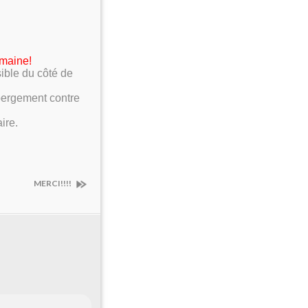
emaine!
ible du côté de
bergement contre
ire.
MERCI!!!!