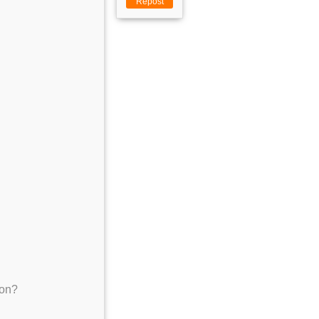
Repost
ion?