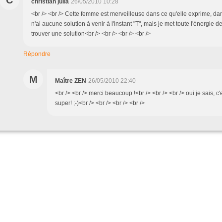
C
christian julia
26/05/2010 10:28
<br /> <br /> Cette femme est merveilleuse dans ce qu'elle exprime, dans
n'ai aucune solution à venir à l'instant "T", mais je met toute l'énergie 
trouver une solution<br /> <br /> <br /> <br />
Répondre
M
Maître ZEN
26/05/2010 22:40
<br /> <br /> merci beaucoup !<br /> <br /> <br /> oui je sais, c
super! ;-)<br /> <br /> <br /> <br />