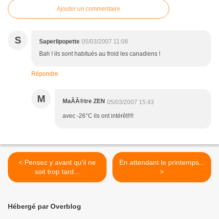
Ajouter un commentaire
S
Saperlipopette
05/03/2007 11:08
Bah ! ils sont habitués au froid les canadiens !
Répondre
M
MaÃÂ®tre ZEN
05/03/2007 15:43
avec -26°C ils ont intérêt!!!!
< Pensez y avant qu'il ne
En attendant le printemps...
soit trop tard...
>
Hébergé par Overblog