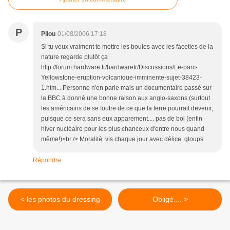
P
Pilou
01/08/2006 17:18
Si tu veux vraiment te mettre les boules avec les faceties de la
nature regarde plutôt ça
http://forum.hardware.fr/hardwarefr/Discussions/Le-parc-
Yellowstone-eruption-volcanique-imminente-sujet-38423-
1.htm... Personne n'en parle mais un documentaire passé sur
la BBC à donné une bonne raison aux anglo-saxons (surtout
les américains de se foutre de ce que la terre pourrait devenir,
puisque ce sera sans eux apparement.... pas de bol (enfin
hiver nucléaire pour les plus chanceux d'entre nous quand
même!)<br /> Moralité: vis chaque jour avec délice. gloups
Répondre
< les photos du dressing
Obligé.... >