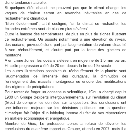
d'une tendance naturelle.
Si quelques étés chauds ne prouvent pas que le climat change, les
vagues de chaleur seront en revanche inévitables en cas de
réchauffement climatique.
"Bien évidemment", a-t-il souligné, "si le climat se réchauffe, les
épisodes extrêmes sont de plus en plus sévères".
Outre la hausse des températures, de plus en plus de signes illustrent
ce réchauffement. On assiste notamment à une élévation du niveau
des océans, provoqué d'une part par l'augmentation du volume d'eau lié
à son réchauffement, et d'autre part par la fonte des glaciers de
montagne.
A en croire Jones, les océans s'élèvent en moyenne de 1,5 mm par an.
Et cette progression a été de 20 cm depuis la fin du 19e siècle.
Les autres illustrations possibles du réchauffement de la planète sont
l'augmentation de l'intensité des ouragans, la diminution de
l'enneigement des massifs montagneux ou encore des modifications
des régimes de précipitations.
Pour tenter de forger un consensus scientifique, l'Onu a chargé depuis
1988 un Groupe d'experts intergouvernemental sur l'évolution du climat
(Giec) de compiler les données sur la question. Ses conclusions ont
une influence majeure sur les décisions politiques car la question
climatique fait l'objet d'un lobbying intense du fait de ses répercutions
en matière économique et énergétique.
Membre du Giec, Le professeur Jones a refusé de dévoiler les
conclusions du quatrième rapport du Groupe, attendu en 2007, mais il a