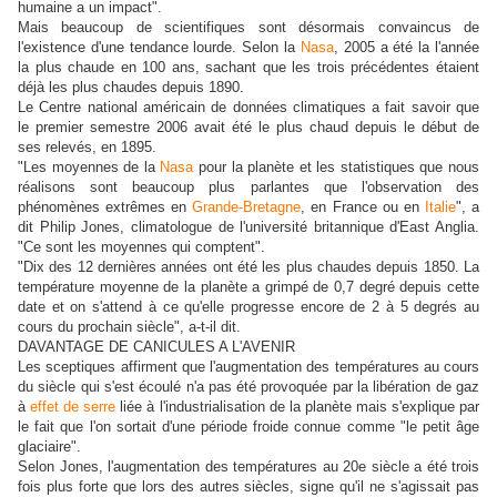
humaine a un impact".
Mais beaucoup de scientifiques sont désormais convaincus de
l'existence d'une tendance lourde. Selon la
Nasa
, 2005 a été la l'année
la plus chaude en 100 ans, sachant que les trois précédentes étaient
déjà les plus chaudes depuis 1890.
Le Centre national américain de données climatiques a fait savoir que
le premier semestre 2006 avait été le plus chaud depuis le début de
ses relevés, en 1895.
"Les moyennes de la
Nasa
pour la planète et les statistiques que nous
réalisons sont beaucoup plus parlantes que l'observation des
phénomènes extrêmes en
Grande-Bretagne
, en France ou en
Italie
", a
dit Philip Jones, climatologue de l'université britannique d'East Anglia.
"Ce sont les moyennes qui comptent".
"Dix des 12 dernières années ont été les plus chaudes depuis 1850. La
température moyenne de la planète a grimpé de 0,7 degré depuis cette
date et on s'attend à ce qu'elle progresse encore de 2 à 5 degrés au
cours du prochain siècle", a-t-il dit.
DAVANTAGE DE CANICULES A L'AVENIR
Les sceptiques affirment que l'augmentation des températures au cours
du siècle qui s'est écoulé n'a pas été provoquée par la libération de gaz
à
effet de serre
liée à l'industrialisation de la planète mais s'explique par
le fait que l'on sortait d'une période froide connue comme "le petit âge
glaciaire".
Selon Jones, l'augmentation des températures au 20e siècle a été trois
fois plus forte que lors des autres siècles, signe qu'il ne s'agissait pas