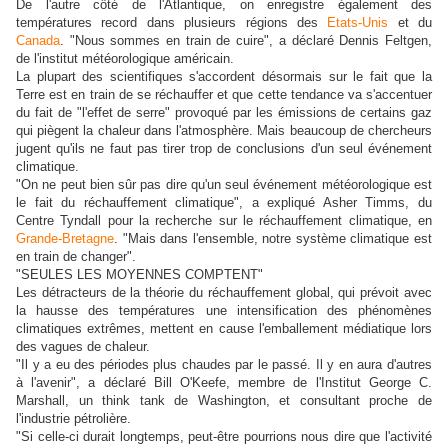
De l'autre côté de l'Atlantique, on enregistre également des
températures record dans plusieurs régions des
Etats-Unis
et du
Canada
. "Nous sommes en train de cuire", a déclaré Dennis Feltgen,
de l'institut météorologique américain.
La plupart des scientifiques s'accordent désormais sur le fait que la
Terre est en train de se réchauffer et que cette tendance va s'accentuer
du fait de "l'effet de serre" provoqué par les émissions de certains gaz
qui piègent la chaleur dans l'atmosphère. Mais beaucoup de chercheurs
jugent qu'ils ne faut pas tirer trop de conclusions d'un seul événement
climatique.
"On ne peut bien sûr pas dire qu'un seul événement météorologique est
le fait du réchauffement climatique", a expliqué Asher Timms, du
Centre Tyndall pour la recherche sur le réchauffement climatique, en
Grande-Bretagne
. "Mais dans l'ensemble, notre système climatique est
en train de changer".
"SEULES LES MOYENNES COMPTENT"
Les détracteurs de la théorie du réchauffement global, qui prévoit avec
la hausse des températures une intensification des phénomènes
climatiques extrêmes, mettent en cause l'emballement médiatique lors
des vagues de chaleur.
"Il y a eu des périodes plus chaudes par le passé. Il y en aura d'autres
à l'avenir", a déclaré Bill O'Keefe, membre de l'Institut George C.
Marshall, un think tank de Washington, et consultant proche de
l'industrie pétrolière.
"Si celle-ci durait longtemps, peut-être pourrions nous dire que l'activité