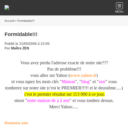
MENU
Accueil
» Formidable!!!
Formidable!!!
Publié le 31/05/2006 à 23:00
Par
Maître ZEN
Vous avez perdu l'adresse exacte de notre site???
Pas de problème!!!
vous allez sur Yahoo (
www.yahoo.fr
)
et vous tapez les mots clés "
Maison
", "
blog
" et "
zen
" vous
tomberez sur notre site (c'est le PREMIER!!!!! et le deuxième.....)
c'est le premier résultat sur 113 000 à ce jour.
sinon "
notre maison de a à zen
" et vous tombez dessus.
Merci Yahoo.....
#restons-zen