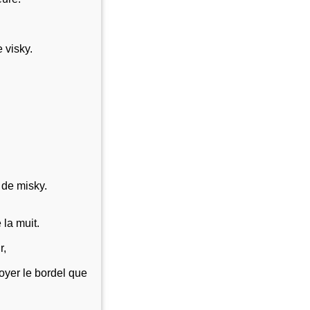
 visky.
 de misky.
 la muit.
r,
toyer le bordel que