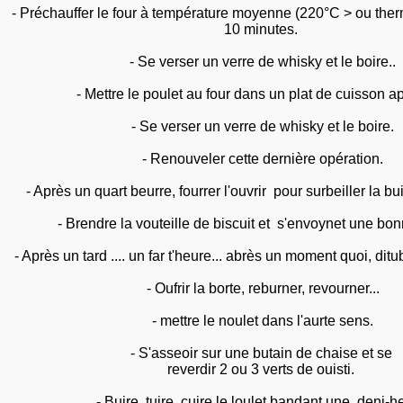
- Préchauffer le four à température moyenne (220°C > ou ther
10 minutes.
- Se verser un verre de whisky et le boire..
- Mettre le poulet au four dans un plat de cuisson a
- Se verser un verre de whisky et le boire.
- Renouveler cette dernière opération.
- Après un quart beurre, fourrer l'ouvrir pour surbeiller la b
- Brendre la vouteille de biscuit et s'envoynet une bo
- Après un tard .... un far t'heure... abrès un moment quoi, dit
- Oufrir la borte, reburner, revourner...
- mettre le noulet dans l'aurte sens.
- S'asseoir sur une butain de chaise et se
reverdir 2 ou 3 verts de ouisti.
- Buire, tuire, cuire le loulet bandant une deni-h