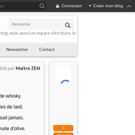
Connexion
+
Créer mon blog
ing, mais aussi un espace d'ecriture, la
Newsletter
Contact
blié par
Maître ZEN
de whisky.
des de lard.
sait jamais.
huile d'olive.
0