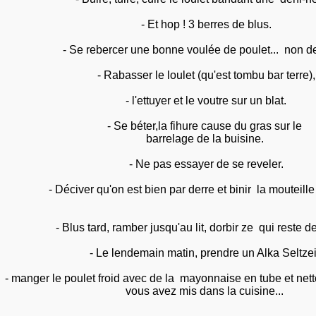
- Et hop ! 3 berres de blus.
- Se rebercer une bonne voulée de poulet... non de
- Rabasser le loulet (qu'est tombu bar terre),
- l'ettuyer et le voutre sur un blat.
- Se béter,la fihure cause du gras sur le
barrelage de la buisine.
- Ne pas essayer de se reveler.
- Déciver qu'on est bien par derre et binir la mouteille
- Blus tard, ramber jusqu'au lit, dorbir ze qui reste de
- Le lendemain matin, prendre un Alka Seltzei
- manger le poulet froid avec de la mayonnaise en tube et net
vous avez mis dans la cuisine...