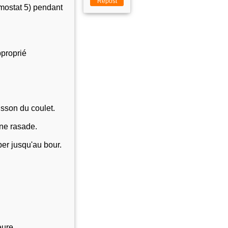
Repost
mostat 5) pendant
pproprié
uisson du coulet.
nne rasade.
uber jusqu'au bour.
eure.