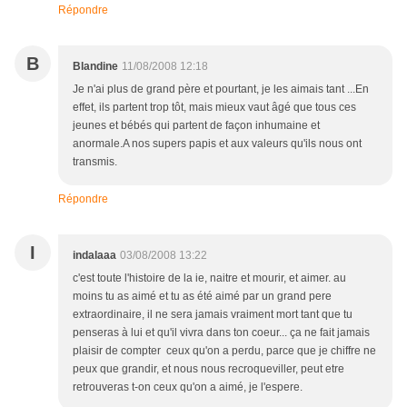
Répondre
B
Blandine
11/08/2008 12:18
Je n'ai plus de grand père et pourtant, je les aimais tant ...En
effet, ils partent trop tôt, mais mieux vaut âgé que tous ces
jeunes et bébés qui partent de façon inhumaine et
anormale.A nos supers papis et aux valeurs qu'ils nous ont
transmis.
Répondre
I
indalaaa
03/08/2008 13:22
c'est toute l'histoire de la ie, naitre et mourir, et aimer. au
moins tu as aimé et tu as été aimé par un grand pere
extraordinaire, il ne sera jamais vraiment mort tant que tu
penseras à lui et qu'il vivra dans ton coeur... ça ne fait jamais
plaisir de compter ceux qu'on a perdu, parce que je chiffre ne
peux que grandir, et nous nous recroqueviller, peut etre
retrouveras t-on ceux qu'on a aimé, je l'espere.