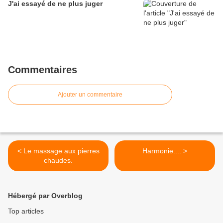
J'ai essayé de ne plus juger
Commentaires
Ajouter un commentaire
< Le massage aux pierres
Harmonie.... >
chaudes.
Hébergé par Overblog
Top articles