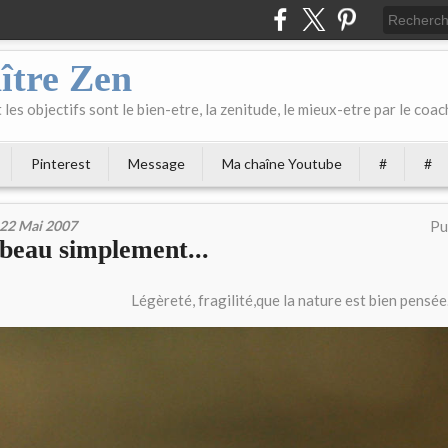
ître Zen
les objectifs sont le bien-etre, la zenitude, le mieux-etre par le coach
Pinterest
Message
Ma chaîne Youtube
#
#
22 Mai 2007
Pu
beau simplement...
Légèreté, fragilité,que la nature est bien pensée