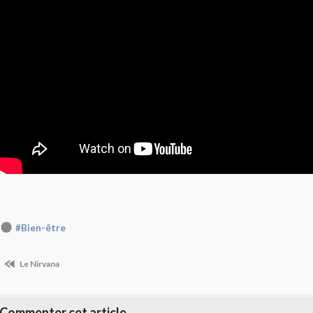
#Bien-être
Le Nirvana
Commenter cet article