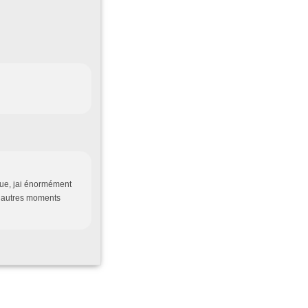
que, jai énormément
e dautres moments