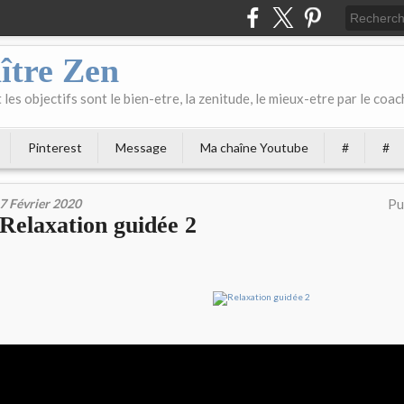
ître Zen
les objectifs sont le bien-etre, la zenitude, le mieux-etre par le coach
Pinterest
Message
Ma chaîne Youtube
#
#
7 Février 2020
Pu
Relaxation guidée 2