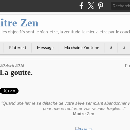
ître Zen
les objectifs sont le bien-etre, la zenitude, le mieux-etre par le coach
Pinterest
Message
Ma chaîne Youtube
#
#
20 Avril 2016
Pu
La goutte.
"Quand une larme se détache de votre sève semblant abandonner vo
pour mieux renforcer vos racines fra
giles..."
Maître Zen.