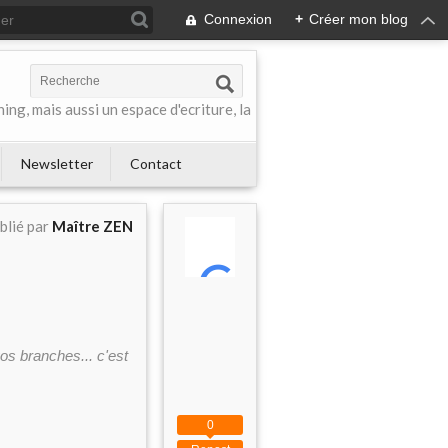
Connexion
+
Créer mon blog
ing, mais aussi un espace d'ecriture, la
Newsletter
Contact
blié par
Maître ZEN
s branches... c'est
0