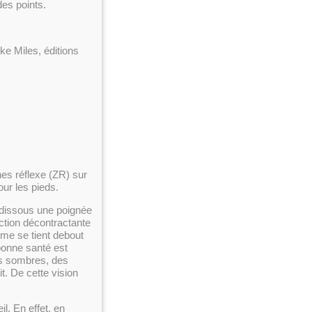
des points.
ske Miles, éditions
nes réflexe (ZR) sur
pour les pieds.
dissous une poignée
action décontractante
mme se tient debout
 bonne santé est
s sombres, des
t. De cette vision
l. En effet, en