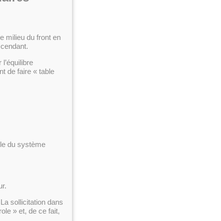
e milieu du front en
scendant.
l’équilibre
 de faire « table
ble du système
ur.
 La sollicitation dans
le » et, de ce fait,