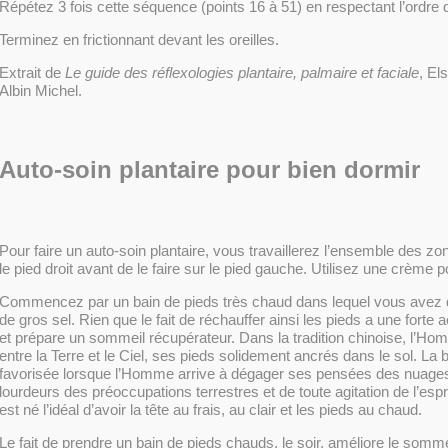
Répétez 3 fois cette séquence (points 16 à 51) en respectant l’ordre 
Terminez en frictionnant devant les oreilles.
Extrait de
Le guide des réflexologies plantaire, palmaire et faciale
, El
Albin Michel.
Auto-soin plantaire pour bien dormir
Pour faire un auto-soin plantaire, vous travaillerez l’ensemble des zo
le pied droit avant de le faire sur le pied gauche. Utilisez une crème 
Commencez par un bain de pieds très chaud dans lequel vous avez 
de gros sel. Rien que le fait de réchauffer ainsi les pieds a une forte 
et prépare un sommeil récupérateur. Dans la tradition chinoise, l’Ho
entre la Terre et le Ciel, ses pieds solidement ancrés dans le sol. La
favorisée lorsque l’Homme arrive à dégager ses pensées des nuage
lourdeurs des préoccupations terrestres et de toute agitation de l’espri
est né l’idéal d’avoir la tête au frais, au clair et les pieds au chaud.
Le fait de prendre un bain de pieds chauds, le soir, améliore le sommei