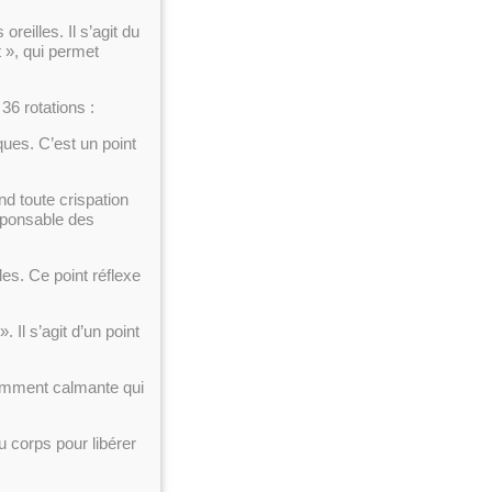
reilles. Il s’agit du
t », qui permet
36 rotations :
ques. C’est un point
nd toute crispation
esponsable des
les. Ce point réflexe
. Il s’agit d’un point
samment calmante qui
u corps pour libérer