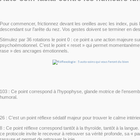
Pour commencer, frictionnez devant les oreilles avec les index, puis l
descendant sur l’arête du nez. Vos gestes doivent se terminer en de
Stimulez par 36 rotations le point 0 : ce point a une action majeure sur 
psychoémotionnel. C’est le point « reset » qui permet momentanément
rase » des ancrages émotionnels.
103 : Ce point correspond à l’hypophyse, glande motrice de l’ensem
humoral.
26 : C’est un point réflexe sédatif majeur pour trouver le calme intérie
8 : Ce point réflexe correspond tantôt à la thyroïde, tantôt à la langue.
ce protocole invite le receveur à retrouver sa vérité profonde, sa « paro
rassure et permet de retrouver la joie.