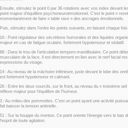
Ensuite, stimulez le point 0 par 36 rotations avec vos index devant les o
point majeur d’équilibre psychoneuroémotionnel. C’est le point « rese
momentanément de faire « table rase » des ancrages émotionnels.
Puis, stimulez dans l’ordre les points suivants, en faisant chaque fois 
16 : Point régulateur des sécrétions humorales et des liquides organi
majeur en cas de fatigue oculaire, fortement hypotenseur et sédatif.
88 : Dans le trou de l’articulation temporo-mandibulaire. Ce point déte
musculaire de la face. Il est directement en lien avec le nerf facial r
expressions du visage.
14 : Au niveau de la mâchoire inférieure, juste devant le lobe des oreil
est fortement hypotenseur et calmant.
26 : Entre les deux sourcils, sur le front, au niveau du « troisième œil »
réflexe majeur pour l’équilibre de l’humeur.
3 : Au milieu des pommettes. C’est un point ayant une activité puis
fait baisser la tension artérielle.
51 : Sur la houppe du menton. Ce point oriente l’énergie vers le bas d
l’esprit de toute agitation.