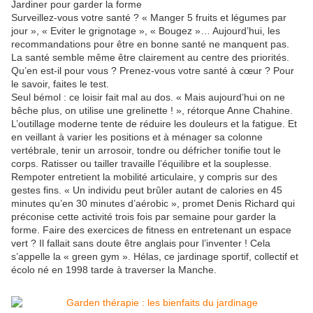
Jardiner pour garder la forme
Surveillez-vous votre santé ? « Manger 5 fruits et légumes par
jour », « Eviter le grignotage », « Bougez »… Aujourd’hui, les
recommandations pour être en bonne santé ne manquent pas.
La santé semble même être clairement au centre des priorités.
Qu’en est-il pour vous ? Prenez-vous votre santé à cœur ? Pour
le savoir, faites le test.
Seul bémol : ce loisir fait mal au dos. « Mais aujourd’hui on ne
bêche plus, on utilise une grelinette ! », rétorque Anne Chahine.
L’outillage moderne tente de réduire les douleurs et la fatigue. Et
en veillant à varier les positions et à ménager sa colonne
vertébrale, tenir un arrosoir, tondre ou défricher tonifie tout le
corps. Ratisser ou tailler travaille l’équilibre et la souplesse.
Rempoter entretient la mobilité articulaire, y compris sur des
gestes fins. « Un individu peut brûler autant de calories en 45
minutes qu’en 30 minutes d’aérobic », promet Denis Richard qui
préconise cette activité trois fois par semaine pour garder la
forme. Faire des exercices de fitness en entretenant un espace
vert ? Il fallait sans doute être anglais pour l’inventer ! Cela
s’appelle la « green gym ». Hélas, ce jardinage sportif, collectif et
écolo né en 1998 tarde à traverser la Manche.