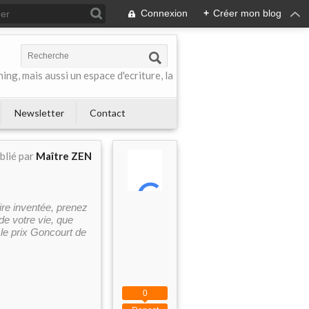
Connexion
+
Créer mon blog
ing, mais aussi un espace d'ecriture, la
Newsletter
Contact
blié par
Maître ZEN
ire inventée, prenez
de votre vie, que
t le prix Goncourt de
0