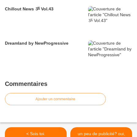
Chillout News ૐ Vol.43
Dreamland by NewProgressive
Commentaires
Ajouter un commentaire
< Sois toi.
un peu de publicité? oui,