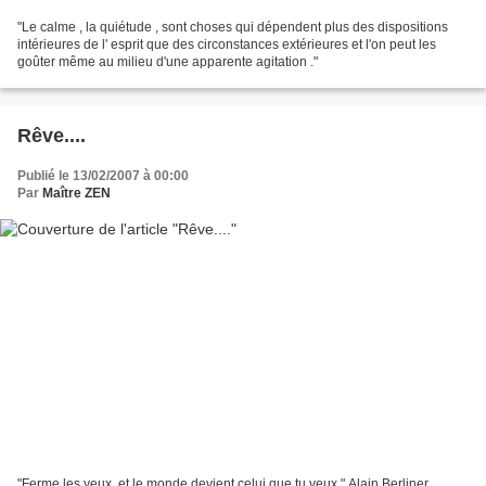
"Le calme , la quiétude , sont choses qui dépendent plus des dispositions
intérieures de l' esprit que des circonstances extérieures et l'on peut les
goûter même au milieu d'une apparente agitation ."
Rêve....
Publié le 13/02/2007 à 00:00
Par
Maître ZEN
"Ferme les yeux, et le monde devient celui que tu veux." Alain Berliner