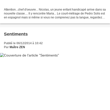
Attention...chef d'oeuvre... Nicolas, un jeune enfant handicapé arrive dans sa
nouvelle classe.... Il y rencontre Maria... Le court-métrage de Pedro Solis est
en espagnol mais si même si vous ne comprenez pas la langue, regardez
avec le coeur et tout...
Sentiments
Publié le 06/12/2014 à 10:42
Par
Maître ZEN