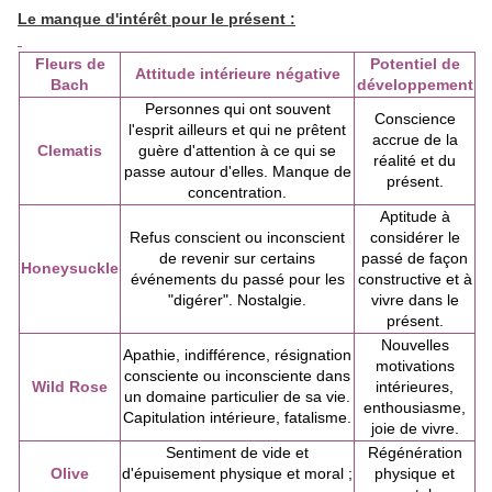
Le manque d'intérêt pour le présent :
Fleurs de
Potentiel de
Attitude intérieure négative
Bach
développement
Personnes qui ont souvent
Conscience
l'esprit ailleurs et qui ne prêtent
accrue de la
Clematis
guère d'attention à ce qui se
réalité et du
passe autour d'elles. Manque de
présent.
concentration.
Aptitude à
Refus conscient ou inconscient
considérer le
de revenir sur certains
passé de façon
Honeysuckle
événements du passé pour les
constructive et à
"digérer". Nostalgie.
vivre dans le
présent.
Nouvelles
Apathie, indifférence, résignation
motivations
consciente ou inconsciente dans
Wild Rose
intérieures,
un domaine particulier de sa vie.
enthousiasme,
Capitulation intérieure, fatalisme.
joie de vivre.
Sentiment de vide et
Régénération
Olive
d'épuisement physique et moral ;
physique et