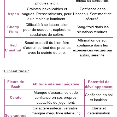
mieux sa sensibilité.
phobies, etc.).
Craintes inexplicables et
Confiance dans
Aspen
vagues. Pressentiments, peur
l'inconnu. Sentiment de
d'un malheur imminent.
sécurité.
Difficulté à se laisser aller,
Cherry
Sang-froid dans les
peur de craquer ; explosions
Plum
situations tendues.
soudaines de colère.
Affirmation de soi,
Souci excessif du bien-être
Red
confiance dans les
d'autrui, surtout des proches
Chestnut
expériences vécues par
avec la crainte du pire.
autrui, sérénité.
L'incertitude :
Fleurs de
Potentiel de
Attitude intérieur négative
Bach
développement
Manque d'assurance et de
Confiance en soi
Cerato
confiance en ses propres
et intuition.
capacités de jugement.
Caractère indécis, versatile,
Clarté et
manque d'équilibre intérieur ;
détermination
Scleranthus