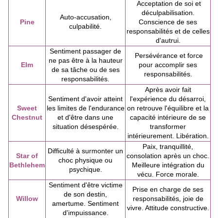
Acceptation de soi et
déculpabilisation.
Auto-accusation,
Pine
Conscience de ses
culpabilité.
responsabilités et de celles
d'autrui.
Sentiment passager de
Persévérance et force
ne pas être à la hauteur
Elm
pour accomplir ses
de sa tâche ou de ses
responsabilités.
responsabilités.
Après avoir fait
Sentiment d'avoir atteint
l'expérience du désarroi,
Sweet
les limites de l'endurance
on retrouve l'équilibre et la
Chestnut
et d'être dans une
capacité intérieure de se
situation désespérée.
transformer
intérieurement. Libération.
Paix, tranquillité,
Difficulté à surmonter un
Star of
consolation après un choc.
choc physique ou
Bethlehem
Meilleure intégration du
psychique.
vécu. Force morale.
Sentiment d'être victime
Prise en charge de ses
de son destin,
Willow
responsabilités, joie de
amertume. Sentiment
vivre. Attitude constructive.
d'impuissance.