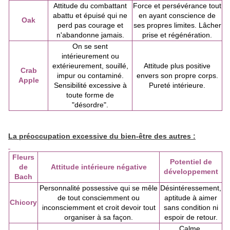
Attitude du combattant
Force et persévérance tout
abattu et épuisé qui ne
en ayant conscience de
Oak
perd pas courage et
ses propres limites. Lâcher
n'abandonne jamais.
prise et régénération.
On se sent
intérieurement ou
extérieurement, souillé,
Attitude plus positive
Crab
impur ou contaminé.
envers son propre corps.
Apple
Sensibilité excessive à
Pureté intérieure.
toute forme de
"désordre".
La préoccupation excessive du bien-être des autres :
Fleurs
Potentiel de
de
Attitude intérieure négative
développement
Bach
Personnalité possessive qui se mêle
Désintéressement,
de tout consciemment ou
aptitude à aimer
Chicory
inconsciemment et croit devoir tout
sans condition ni
organiser à sa façon.
espoir de retour.
Calme,