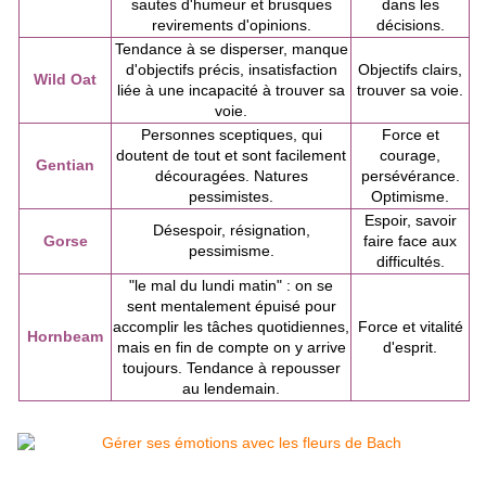
sautes d'humeur et brusques
dans les
revirements d'opinions.
décisions.
Tendance à se disperser, manque
d'objectifs précis, insatisfaction
Objectifs clairs,
Wild Oat
liée à une incapacité à trouver sa
trouver sa voie.
voie.
Personnes sceptiques, qui
Force et
doutent de tout et sont facilement
courage,
Gentian
découragées. Natures
persévérance.
pessimistes.
Optimisme.
Espoir, savoir
Désespoir, résignation,
Gorse
faire face aux
pessimisme.
difficultés.
"le mal du lundi matin" : on se
sent mentalement épuisé pour
accomplir les tâches quotidiennes,
Force et vitalité
Hornbeam
mais en fin de compte on y arrive
d'esprit.
toujours. Tendance à repousser
au lendemain.