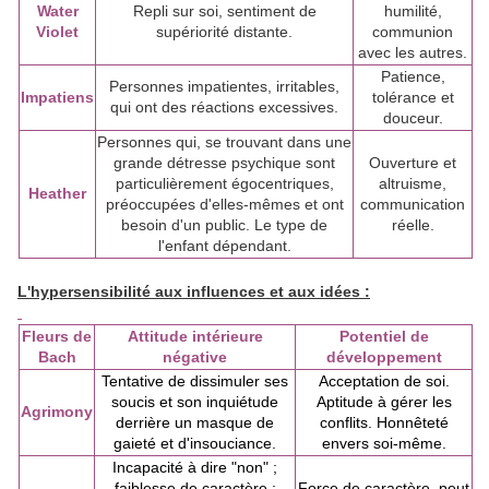
Water
Repli sur soi, sentiment de
humilité,
Violet
supériorité distante.
communion
avec les autres.
Patience,
Personnes impatientes, irritables,
Impatiens
tolérance et
qui ont des réactions excessives.
douceur.
Personnes qui, se trouvant dans une
grande détresse psychique sont
Ouverture et
particulièrement égocentriques,
altruisme,
Heather
préoccupées d'elles-mêmes et ont
communication
besoin d'un public. Le type de
réelle.
l'enfant dépendant.
L'hypersensibilité aux influences et aux idées :
Fleurs de
Attitude intérieure
Potentiel de
Bach
négative
développement
Tentative de dissimuler ses
Acceptation de soi.
soucis et son inquiétude
Aptitude à gérer les
Agrimony
derrière un masque de
conflits. Honnêteté
gaieté et d'insouciance.
envers soi-même.
Incapacité à dire "non" ;
faiblesse de caractère ;
Force de caractère, peut