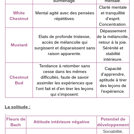
surmenage.
mentale.
Clarté mentale
White
Mental agité avec des pensées
et tranquillité
Chestnut
répétitives.
d'esprit.
Concentration.
Dépassement
Etats de profonde tristesse,
de la mélancolie,
accès de mélancolie qui
retour à la joie.
Mustard
surgissent et disparaissent sans
Sérénité et
raison apparente.
stabilité
intérieure.
Tendance à retomber sans
Capacité
cesse dans les mêmes
d'apprendre,
Chestnut
difficultés, faute de savoir
aptitude à tirer
Bud
assimiler les expériences que
des leçons de
l'ont fait et d'en tirer les leçons
l'expérience.
qui s'imposent.
La solitude :
Fleurs de
Potentiel de
Attitude intérieure négative
Bach
développement
Sociabilité,