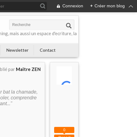
Connexion
+
Créer mon blog
ing, mais aussi un espace d'ecriture, la
Newsletter
Contact
blié par
Maître ZEN
ur bat la chamade,
nsoler, comprendre
nt..."
0