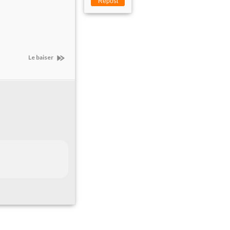
Repost
Le baiser