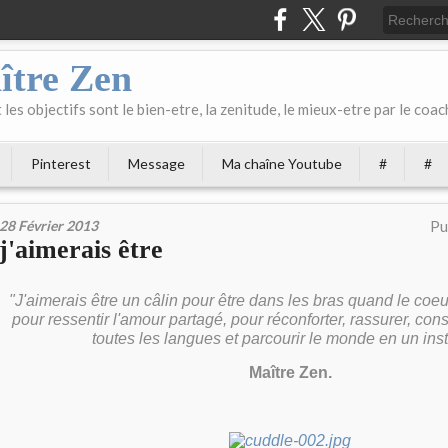
ître Zen
les objectifs sont le bien-etre, la zenitude, le mieux-etre par le coach
Pinterest
Message
Ma chaîne Youtube
#
#
28 Février 2013
Pu
j'aimerais être
"J'aimerais être un câlin pour être dans les bras quand le coe
pour ressentir l'amour partagé, pour réconforter, rassurer, co
toutes les langues et parcourir le monde en un insta
Maître Zen.