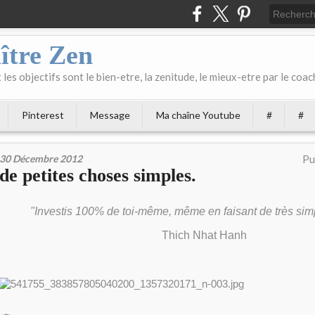
ître Zen
les objectifs sont le bien-etre, la zenitude, le mieux-etre par le coach
Pinterest
Message
Ma chaîne Youtube
#
#
30 Décembre 2012
Pu
de petites choses simples.
"Investis 100% de toi-même, même en faisant de très si
Thich Nhat Hanh