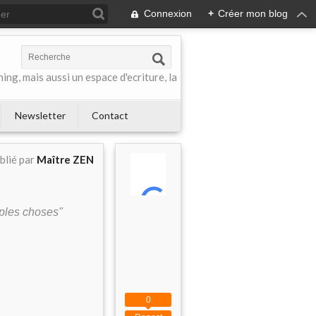
Connexion
+
Créer mon blog
ing, mais aussi un espace d'ecriture, la
Newsletter
Contact
blié par
Maître ZEN
mples choses"
0