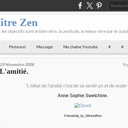
ître Zen
les objectifs sont le bien-etre, la zenitude, le mieux-etre par le coach
Pinterest
Message
Ma chaîne Youtube
#
#
29 Novembre 2008
Pu
L'amitié.
"L'
idéal
de l'
amitié
c'est de se
sentir
un et de
rester
Anne Sophie Swetchine.
Friendship_by_WickedNox