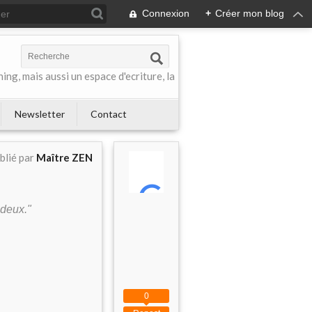
Connexion
+
Créer mon blog
ing, mais aussi un espace d'ecriture, la
Newsletter
Contact
blié par
Maître ZEN
deux
."
0