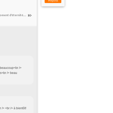
Repost
ment d'éternité....
t beaucoup<br />
es<br /> beau
/> <br /> à bientôt!